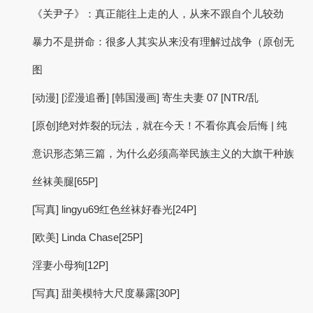
《关尹子》：真正能往上走的人，从来不跟自个儿较劲
暴力不是拼命：很多人其实从来没有理解过战争（原创无
图
[动漫] [涩漫追番] [韩国漫画] 寄生夫妻 07 [NTR/乱
[原创]绝对炸裂的玩法，就在今天！不看你真会后悔 | 纯
意识形态第三篇，为什么必须高举民族主义的大旗干种族
丝袜美腿[65P]
[写真] lingyu69红色丝袜好春光[24P]
[欧美] Linda Chase[25P]
淫妻小母狗[12P]
[写真] 甜美模特大尺度暴露[30P]