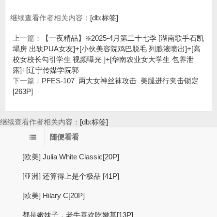
继续查看作者相关内容：
[db:标签]
上一篇：
【一夜精品】❇️2025-4月第二十七季 [湖南歌手石凯
塌房 出轨PUA女友]+[小伙美容院鸡巴脱毛 列腺液喷出]+[高
校女校长勾引学生 视频曝光 ]+[华南农业女大学生 包养泄
露]+[辽宁传媒学院郭
下一篇：
PFES-107 两大女神丝袜攻击 美腿进行夹击锁定
[263P]
继续查看作者相关内容：
[db:标签]
随便看看
[欧美] Julia White Classic[20P]
[亚洲] 还算得上是个极品 [41P]
[欧美] Hilary C[20P]
都是嫩妹子，老牛喜欢吃嫩草[13P]