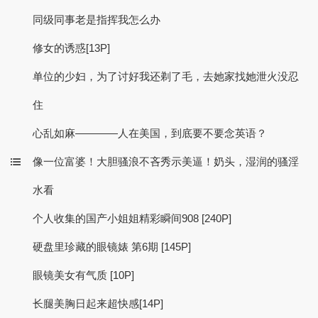
同级同事老是指挥我怎么办
修女的诱惑[13P]
单位的少妇，为了讨好我还剃了毛，去她家找她泄火没忍
住
心乱如麻————人在美国，到底要不要念英语？
像一位富婆！大胆骚浪不吝秀示美逼！奶头，湿润的骚淫
水看
个人收集的国产小姐姐精彩瞬间908 [240P]
硬盘里珍藏的眼镜婊 第6期 [145P]
眼镜美女有气质 [10P]
长腿美胸日起来超快感[14P]