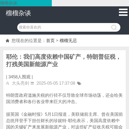
榴榴杂谈
榴榴杂谈
您现在的位置是：
首页
>
榴榴无忌
耶伦：我们高度依赖中国矿产，特朗普征税，
打残美国新能源产业
|
3458人围观 |
大头亮剑
2025-05-05 17:37:08
特朗普政府滥施关税的行径不仅导致全球市场动荡，还会给美
国消费者和各行各业带来巨大的冲击。
据英国《金融时报》5月1日报道，美联储前主席、曾在美国前
总统拜登手下担任财长的珍妮特·耶伦表示，美国高度依赖中
国的关键矿产来发展新能源产业，对这些矿产征收关税可能会