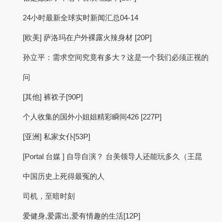
24小时最新全球实时新闻汇总04-14
[欧美] 萨洛玛在户外裸露火辣身材 [20P]
孙立平：需求空间究竟有多大？这是一个我们必须正视的
问
[其他] 裤衩子[90P]
个人收集的国外小姐姐精彩瞬间426 [227P]
[亚洲] 私家女仆[53P]
[Portal 台媒 ] 自导自演？ 台美领导人还能玩多久（王昆
中国历史上死得最冤的人
司机，至暗时刻
爱健身,爱露出,爱有情趣的生活[12P]