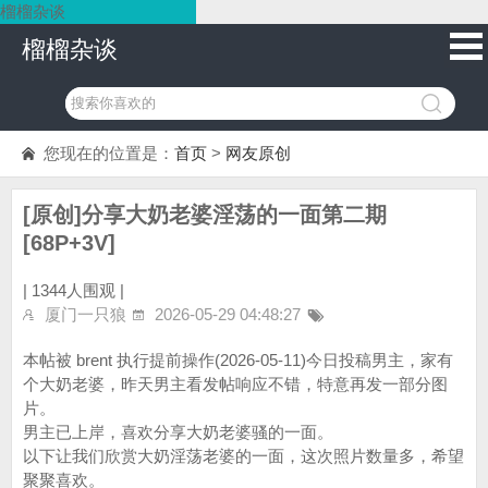
榴榴杂谈
榴榴杂谈
您现在的位置是：
首页
>
网友原创
[原创]分享大奶老婆淫荡的一面第二期
[68P+3V]
|
1344人围观 |
厦门一只狼
2026-05-29 04:48:27
本帖被 brent 执行提前操作(2026-05-11)今日投稿男主，家有
个大奶老婆，昨天男主看发帖响应不错，特意再发一部分图
片。
男主已上岸，喜欢分享大奶老婆骚的一面。
以下让我们欣赏大奶淫荡老婆的一面，这次照片数量多，希望
聚聚喜欢。