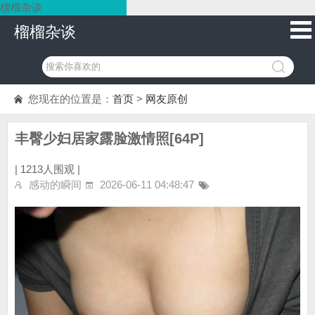
榴榴杂谈
榴榴杂谈
您现在的位置是：
首页
>
网友原创
丰臀少妇居家露脸激情照[64P]
|
1213人围观 |
感动的瞬间
2026-06-11 04:48:47