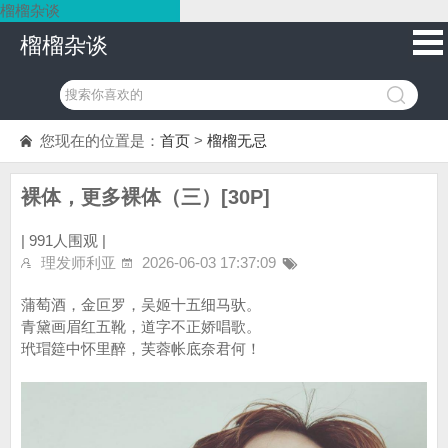
榴榴杂谈
榴榴杂谈
您现在的位置是：
首页
>
榴榴无忌
裸体，更多裸体（三）[30P]
|
991人围观 |
理发师利亚
2026-06-03 17:37:09
蒲萄酒，金叵罗，吴姬十五细马驮。
青黛画眉红五靴，道字不正娇唱歌。
玳瑁筵中怀里醉，芙蓉帐底奈君何！