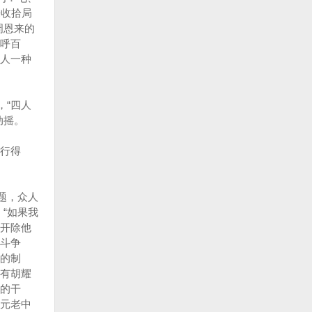
来收拾局
周恩来的
呼百
人一种
，“四人
动摇。
行得
题，众人
“如果我
张开除他
斗争
的制
有胡耀
的干
元老中