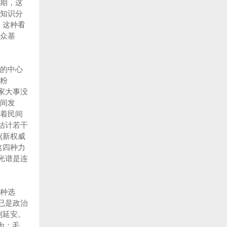
期，这
知识分
，这种看
众基
的中心
被粉
家大事没
间发
着民间
估计若干
(新权威
这四种力
光谱是连
种选
已是政治
到延安。
为：毛、