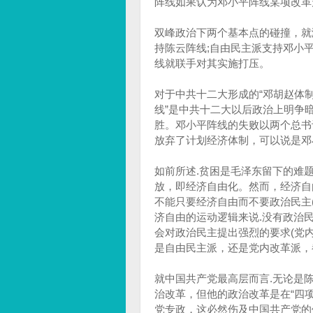
阵线如果认为邓小平阵线某项改革
双峰政治下两个基本点的碰撞，就
持陈云阵线;自由民主派支持邓小
线就联手对其实施打压。
对于中共十二大形成的“邓胡赵体制
线”是中共十二大以后政治上明争
胜。邓小平阵线的失败以两个总书
放弃了计划经济体制，可以说是邓
如前所述.贫困是毛泽东留下的难
放，即经济自由化。然而，经济自
不能只要经济自由而不要政治民主(
济自由的运动逻辑来说.没有政治
会对政治民主提出强烈的要求(党
是自由民主派，还是党内改革派，
就中国共产党最高层而言.无论是
治改革，但他的政治改革是在“四
党专政，这必然伤及中国共产党的