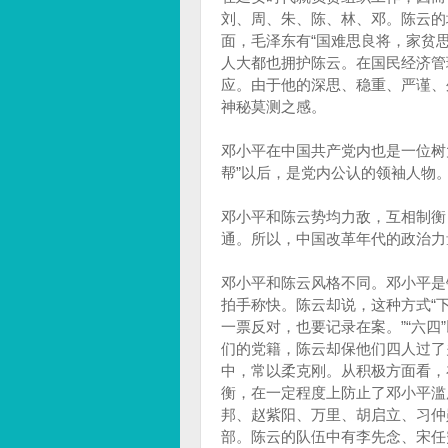
刘、周、朱、陈、林、邓。陈云的
面，毛泽东有“国难思良将，家贫
人大都也拥护陈云。在国民经济管
应。由于他的深思、稳重、严谨、
神秘莫测之感。
邓小平在中国共产党内也是一位树
帮”以后，是党内公认的领袖人物
邓小平和陈云势均力敌，互相制衡
通。所以，中国改革年代的政治力
邓小平和陈云风格不同。邓小平是
拍手称快。陈云却说，这种方式“下
一票反对，也要记录在案。”“六
们的党籍，陈云却保他们四人过了
中，常以柔克刚。从积极方面看，
衡，在一定程度上防止了邓小平滥
邦、赵紫阳、万里、胡启立、习仲
部。陈云的队伍中有李先念、宋任