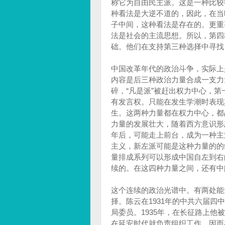
称它为自由民主派。这是一种比较
种看法是大逆不道的，因此，在当
子中间，这种看法是存在的。更重
法是社会的主流思想。所以，第四
础。他们在支持第三种选择中寻找
中国改革年代的政治斗争，实际上
内容是后三种政治力量合成一支力量
碎，“凡是派”被赶出权力中心，
有发言权。只能在发生学潮时表现
生。这两种力量都在权力中心，都
力量的发展壮大，随着西方意识形
年后，可能走上前台，成为一种主
主义，新左派可能是这种力量的的
量排成系列可以形成中国自左到右
续的。在这四种力量之间，还有中
这个连续的政治光谱中。有两处能
择。陈云在1931年的中共六届
局委员。1935年，在长征路上他
在延安时代就负责组织工作，因而