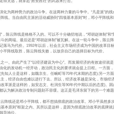
走得太远，就拿起“姓资姓社”的武器来打击。
演化为两种势力的政治斗争。在这两种力量的斗争中。“凡是派”的残
平阵线。当自由民主派的活动威胁到“四项基本原则”时，邓小平阵线
”，陈云阵线是格格不入的。可以不十分确切地说，“邓胡赵体制”和“
暗斗的两端。最后还是“邓胡赵体制”被瓦解。在这一轮斗争中，陈云
记落马为代价。1992年以后，社会主义市场经济成为中国的改革目
小平阵线取胜，陈云阵线失败，以放弃自己的选择目标为代价。
题之一。由此产生了“以经济建设为中心”。而发展经济的有效途径就
由化的发动机一经开动，政治民主化的要求就会提上日程。一方面，
先知人士是这样，如魏京生、任畹町等70年代末期的态度);另一方
民主，经济自由也难以进行下去。所以，经济改革越是深化，市场经
内改革派是这样的，如安志文、杜润生等90年代中期以后的态度)。因
都认为解决政治专制问题刻不容缓。这正是毛泽东留下的另一个难题
陈云阵线还是邓小平阵线，都不想搞彻底的政治改革。邓小平虽然多
项基本原则”框架之内。其所以是这样，是因为彻底政治改革的底牌就
领导地位。