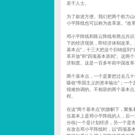
若干人士。
为了叙述方便。我们把两个权力山
小平阵线也可以称为改革派。“改革
邓小平阵线和陈云阵线有两点共识
下的经济现状，即经济体制改革。
基本点”，十三大把这个归纳提到“党
革开放”和“四项基本原则”。这
济制度。这是一百多年前中国改革
两个基本点，一个是要把过去几十年
吸收“帝国主义的资本输出”；一
很难协调的。不相容的两个基本点
程。
在这“两个基本点”的旗帜下，聚
伍基本上是邓小平阵线的人，后一
分歧(一个是计划经济，另一个是
在攻击邓小平阵线时，以“四项基