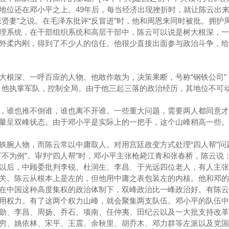
地位还在邓小平之上。49年后，每当经济出现挫折时，就让陈云出
思贤妻”之说。在毛泽东批评“反冒进”时，他和周恩来同时被批。拥护
理系统，在干部组织系统和高层干部中，陈云可以说是树大根深，一
外柔内刚，得到了不少人的信任。他很少直接出面参与政治斗争，给
大根深、一呼百应的人物。他敢作敢为，决策果断，号称“钢铁公司”
。他执掌军队，控制全局。由于他三起三落的政治经历，其地位不可
，谁也推不倒谁，谁也离不开谁。一些重大问题，需要两人都同意才
量呈双峰状态。由于邓小平是实际上的一把手，这个山峰稍高一些。
铁腕人物，而陈云常以中庸取人。对用宫廷政变方式处理“四人帮”问
不为例”。审判“四人帮”时，邓小平主张枪毙江青和张春桥，陈云说：
四”以后，中顾委批判李锐、杜润生、李昌、于光远四位老人，有人主
关。陈云从根本上是左的，但他用中庸之表包装左的内核。他和邓的
在中国这种高度集权的政治体制下，双峰政治比一峰政治好。有陈云
用权力。有了这两个权力山峰，就会聚集两支队伍。邓小平的队伍中
勋、李昌、周扬、乔石、项南、任仲夷、田纪云以及一大批支持改革
穷、姚依林、宋平、王震、余秋里、胡乔木、邓力群等左派以及党国