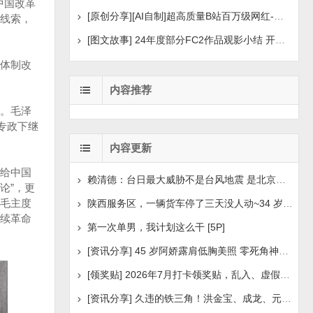
中国改革
[原创分享][AI自制]超高质量B站百万级网红-河野华粉丝
线索，
[图文故事] 24年度部分FC2作品观影小结 开年王炸后续
体制改
内容推荐
。毛泽
专政下继
内容更新
”给中国
赖清德：台日最大威胁不是台风地震 是北京侵扰胁迫
论”，更
是毛主度
陕西服务区，一辆货车停了三天没人动~34 岁司机早已离世
继续革命
第一次单男，我计划这么干 [5P]
[资讯分享] 45 岁阿娇露肩低胸美照 零死角神颜瘦身状
[领奖贴] 2026年7月打卡领奖贴，乱入、虚假领奖禁言，领取
[资讯分享] 久违的铁三角！洪金宝、成龙、元彪最新合照