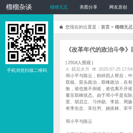
榴榴杂谈
榴榴杂谈
榴榴无忌
美图分享
网友原创
您现在的位置是：
首页
>
榴榴无忌
《改革年代的政治斗争》
|
2918人围观 |
鏡花水月
2025-07-25 17:54
手机浏览扫描二维码
邓小平与陈云，粉碎四人帮后，中
双核。双头政治，双峰政治，在有
衡，谁也推不倒谁，谁也离不开谁
量呈双峰状态。由于邓小平是实际
里、胡启立、习仲勋、李昌、周扬
有李先念、宋任穷、姚依林、宋平
邓小平与陈云