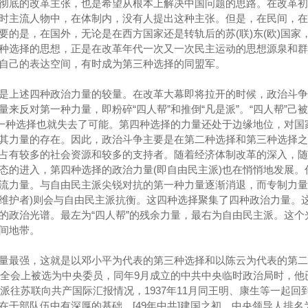
彻底的改革主张，也是希望从根本上解决中国问题的思路。在改革初
时主流人物中，在体制内，没有人提出这种主张。但是，在民间，在
要的是，在国外，无论是在西方国家还是转轨后的苏(联)东(欧)国家
种选择的思想，正是在改革年代一次又一次民主运动的思想源泉和群
自己的表达空间，有时成为第三种选择的同盟军。
是上述四种政治力量的较量。在改革大幕即将拉开的时候，政治斗争
来反对第一种力量，即粉碎“四人帮”和推倒“凡是派”。“四人帮”己
第一种选择也就失去了可能。第四种选择的力量还处于边缘地位，对国
其力量的存在。因此，政治斗争主要是在第二种选择和第三种选择之
占有较多的社会资源和较多的支持者。随着经济体制改革的深入，随
态的进入，第四种选择的政治力量(即自由民主派)也在悄悄地发展。
流力量。与自由民主派尖锐对抗的第一种力量逐渐消退，而专制力量
维护者)则会与自由民主派抗衡。这四种选择聚集了四种政治力量。
的政治光谱。最左为“四人帮”的残余力量，最右为自由民主派。这个
间地带。
量最强，这就是以邓小平为代表的第三种选择和以陈云为代表的第二
四中全会上被选为中央委员，同年9月成立的中共中央临时政治局时，他
被派往苏联向共产国际汇报情况，1937年11月同王明、康生等一起回
在干部队伍中有深厚的基础。[49年中共]建国之初，中央领导人排名