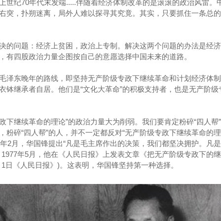
世纪70年代末发端.....伴随着经济体制改革的是滚滚的政治风雷。
右突，扑朔迷离，局外人难以探寻其究竟。其实，只要抓住一条总的
决的问题：经济上贫困，政治上专制。解决这两个问题的办法是经济
，有四股政治力量企图按自己的意愿选择中国未来的道路。
毛泽东晚年的路线，即坚持无产阶级专政下继续革命和计划经济体制
衣钵继承者自居。他们是“文化大革命”的积极支持者，也是无产阶级
专政下继续革命的理论”的政治力量大为削弱。我们要肯定粉碎“四人帮
，粉碎“四人帮”的人，并不一定都反对“无产阶级专政下继续革命的理
7年2月，华国锋提出“凡是毛主席作出的决策，我们都坚决拥护。凡
1977年5月，他在《人民日报》上发表文章《把无产阶级专政下的
年5月1日《人民日报》)。这表明，华国锋坚持第一种选择。