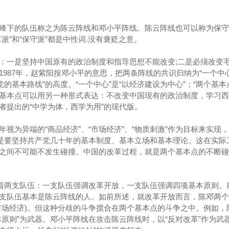
峰下的队伍称之为陈云阵线和邓小平阵线。陈云阵线也可以称为保守
派”和“保守派”都是中性词.没有褒贬之意。
：一是坚持中国原有的政治制度和指导思想不能改变;二是必须改变
1987年，赵紫阳按邓小平的意思，把两条阵线的共识归纳为“一个中
的基本路线”的高度。“一个中心”是“以经济建设为中心”；“两个基本点
两个基本点可以用另一种形式表达：不改变中国现有的政治制度，学习
者提出的“中学为体，西学为用”的现代版。
视为异端的“商品经济”、“市场经济”、“物质刺激”作为目标来实现
个是要坚持共产党几十年的基本制度、基本立场和基本理论。这在实际
之间不可能不发生碰撞。中国的改革过程，就是两个基本点的不断碰
集着两支队伍：一支队伍强调改革开放，一支队伍强调四项基本原则。
支队伍基本是陈云阵线的人。如前所述，就改革开放而言，陈邓两个
市场经济)。但这种分歧的斗争搅合在两个基本点的斗争之中。例如，
本原则”为武器。邓小平阵线在攻击陈云阵线时，以“反对改革”作为武