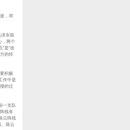
派，邓
毛泽东留
心，两个
”是“改
西方的经
，要积极
工作中是
撞的过
前一支队
阵线有
陈云阵线
器。陈云