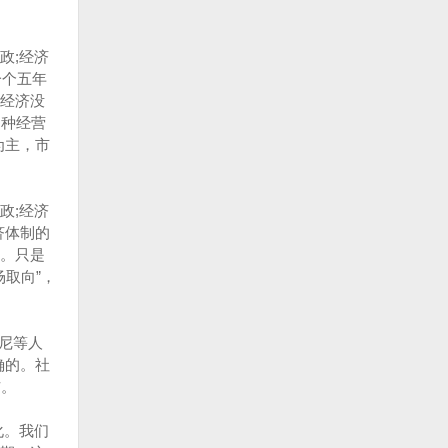
政;经济
一个五年
划经济没
多种经营
为主，市
政;经济
济体制的
。只是
取向”，
布尼等人
确的。社
布。
化。我们