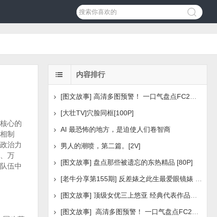
内容排行
[图文故事] 高清多图预警！ 一口气盘点FC2美少女系列之
[大壮TV]穴脸同框[100P]
核心的
AI 最恐怖的地方，是迫使人们卷智商
相制
政治力
男人的潮喷，第二篇。[2V]
、万
[图文故事] 盘点那些被遗忘的东热精品 [80P]
队伍中
[老牛分享第155期] 反差婊之此生最爱眼镜婊 [160P]
[图文故事] 顶级女优三上悠亚 经典代表作品盘点 [288P
[图文故事] 高清多图预警！ 一口气盘点FC2美少女系列