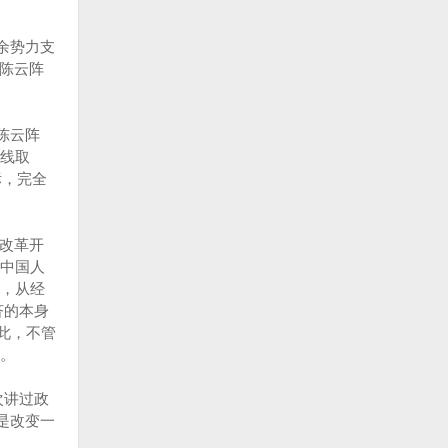
余势力支
和陈云阵
陈云阵
阵线取
标，完全
是改革开
中国人
面，从经
济的本身
此，不管
。
次讲过政
是改变一