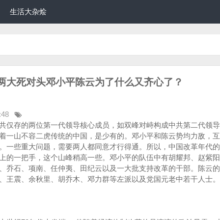
生活大杂烩
两大死对头邓小平陈云为了什么又齐心了？
:48
共仅存的两位第一代领导核心成员，如双峰对峙构成中共第二代领导
着一山不容二虎传统的中国，是少有的。邓小平和陈云势均力敌，互
。一些重大问题，需要两人都同意才行得通。所以，中国改革年代的
上的一把手，这个山峰稍高一些。邓小平的队伍中有胡耀邦、赵紫阳
、乔石、项南、任仲夷、田纪云以及一大批支持改革的干部。陈云的
、王震、余秋里、胡乔木、邓力群等左派以及党国元老中若干人士。