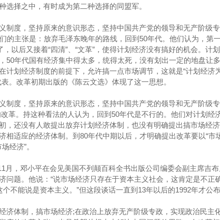
种选择之中，有时成为第二种选择的同盟军。
义制度，坚持原来的意识形态，坚持中国共产党的领导和无产阶级专
人们的主张是：放弃毛泽东晚年的路线，回到50年代。他们认为，第
了，以后又接着“四清”、“文革”，使得计划经济没有搞好的机会。计
，50年代国有经济集中得太多，统得太死，没有划出一定的地盘让
在计划经济制度的前提下，允许搞一点市场调节，这就是“计划经济
代表。改革初期出版的《陈云文选》体现了这一思想。
义制度，坚持原来的意识形态，坚持中国共产党的领导和无产阶级专
的改革。持这种看法的人认为，回到50年代是不行的。他们对计划经
初，还没有人敢提出放弃计划经济体制，也没有明确提出搞市场经济
济相适应的经济体制。到80年代中期以后，才明确提出改革要以“市场
市场经济”。
年11月，邓小平在会见美国不列颠百科全书出版公司编委会副主席吉
济问题。他说：“说市场经济只存在于资本主义社会，这肯定是不正
个不能说是资本主义。”但这段谈话一直到13年以后的1992年才公
经济体制，搞市场经济;在政治上放弃无产阶级专政，实现政治民主